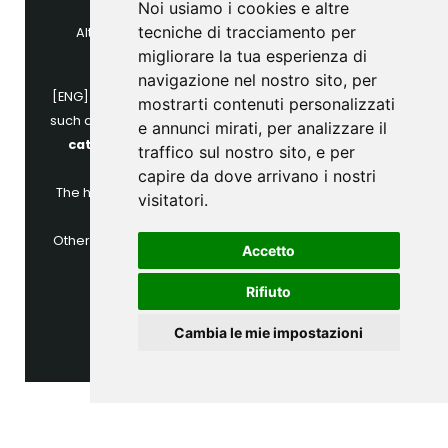
Noi usiamo i cookies e altre
Templates
.
tecniche di tracciamento per
Altre immagini sono fornite da
Pixabay
(senza
migliorare la tua esperienza di
attribuzione).
navigazione nel nostro sito, per
[ENG] Most of the colourful illustrations in this website,
mostrarti contenuti personalizzati
such as the one with cats or cookies, are of the author
e annunci mirati, per analizzare il
catalyststuff
and are licensed through
Freepik
traffico sul nostro sito, e per
(attribution required).
capire da dove arrivano i nostri
The html structure of the website is powered by
Free
visitatori.
Html Templates
.
Other images are licensed by
Pixabay
(no attribution
Accetto
required).
Rifiuto
Cambia le mie impostazioni
©
2026
All Rights Reserved By
Free Html Templates