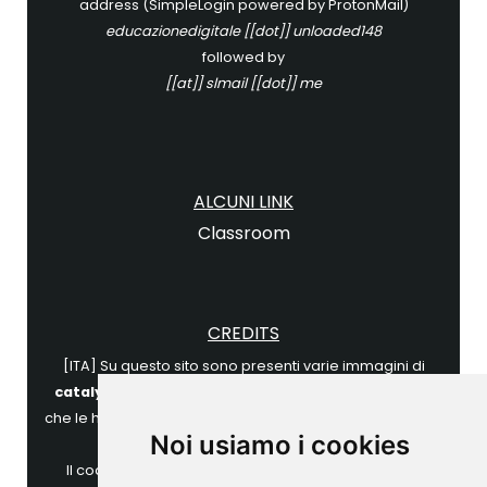
address (SimpleLogin powered by ProtonMail)
educazionedigitale [[dot]] unloaded148
followed by
[[at]] slmail [[dot]] me
ALCUNI LINK
Classroom
CREDITS
[ITA] Su questo sito sono presenti varie immagini di
catalyststuff
, come ad esempio quelle con i gattini,
che le ha concesse in licenza tramite
Freepik
(è richiesta
Noi usiamo i cookies
attribuzione).
Il codice html è basato su un template di
Free Html